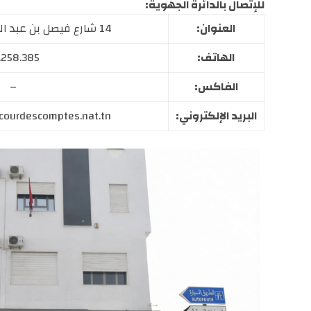
للإتصال بالدائرة الجهوية:
العنوان:
14 شارع فيصل بن عبد العزيز حمامات8050
الهاتف:
.258.385
الفاكس:
–
البريد الإلكتروني:
courdescomptes.nat.tn