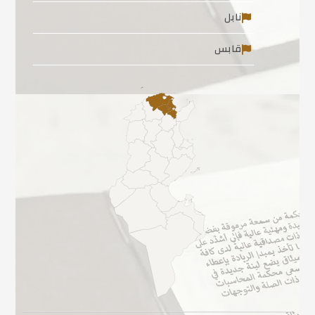
نابل
قابس