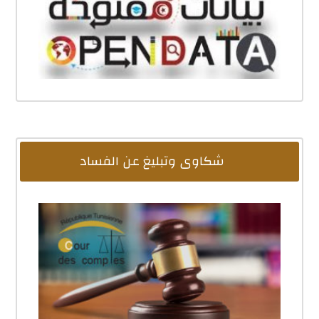
شكاوى وتبليغ عن الفساد