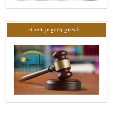
شكاوى وتبليغ عن الفساد